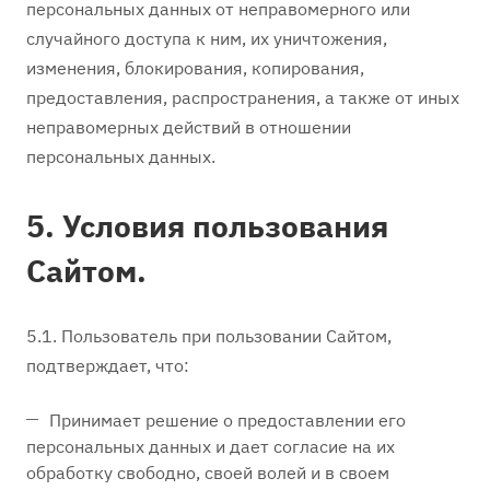
персональных данных от неправомерного или
случайного доступа к ним, их уничтожения,
изменения, блокирования, копирования,
предоставления, распространения, а также от иных
неправомерных действий в отношении
персональных данных.
5. Условия пользования
Сайтом.
5.1. Пользователь при пользовании Сайтом,
подтверждает, что:
Принимает решение о предоставлении его
персональных данных и дает согласие на их
обработку свободно, своей волей и в своем