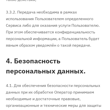
3.3.2. Передача необходима в рамках
использования Пользователем определенного
Сервиса либо для оказания услуги Пользователю.
При этом обеспечивается конфиденциальность
персональной информации, а Пользователь будет
явным образом уведомлён о такой передаче.
4. Безопасность
персональных данных.
4.1. Для обеспечения безопасности персональных
данных при их обработке Оператор принимаем
необходимые и достаточные правовые,
организационные и технические меры для защиты