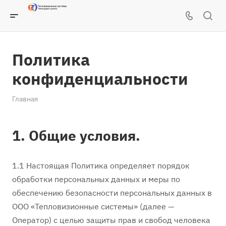
Политика
конфиденциальности
Главная
1. Общие условия.
1.1 Настоящая Политика определяет порядок
обработки персональных данных и меры по
обеспечению безопасности персональных данных в
ООО «Тепловизионные системы» (далее —
Оператор) с целью защиты прав и свобод человека