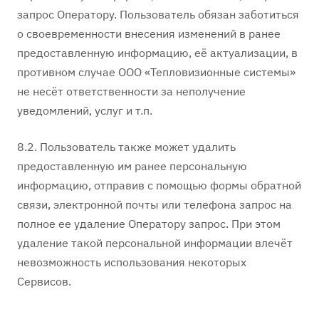
запрос Оператору. Пользователь обязан заботиться
о своевременности внесения изменений в ранее
предоставленную информацию, её актуализации, в
противном случае ООО «Тепловизионные системы»
не несёт ответственности за неполучение
уведомлений, услуг и т.п.
8.2. Пользователь также может удалить
предоставленную им ранее персональную
информацию, отправив с помощью формы обратной
связи, электронной почты или телефона запрос на
полное ее удаление Оператору запрос. При этом
удаление такой персональной информации влечёт
невозможность использования некоторых
Сервисов.