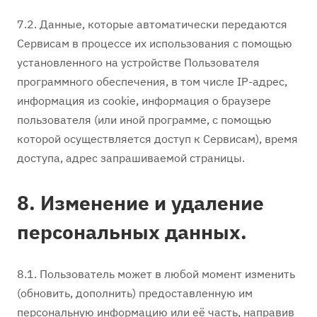
7.2. Данные, которые автоматически передаются
Сервисам в процессе их использования с помощью
установленного на устройстве Пользователя
программного обеспечения, в том числе IP-адрес,
информация из cookie, информация о браузере
пользователя (или иной программе, с помощью
которой осуществляется доступ к Сервисам), время
доступа, адрес запрашиваемой страницы.
8. Изменение и удаление
персональных данных.
8.1. Пользователь может в любой момент изменить
(обновить, дополнить) предоставленную им
персональную информацию или её часть, направив